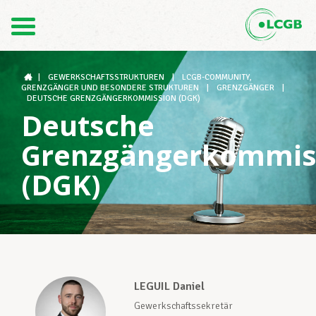
1
Kontakt
DE
FR
|
GEWERKSCHAFTSSTRUKTUREN
|
LCGB-COMMUNITY,
GRENZGÄNGER UND BESONDERE STRUKTUREN
|
GRENZGÄNGER
|
DEUTSCHE GRENZGÄNGERKOMMISSION (DGK)
Deutsche
Der LCGB
Grenzgängerkommis
(DGK)
Gewerkschaftsstrukturen
Unterstützung im Arbeitsalltag
LEGUIL Daniel
Ihre Rechte
Gewerkschaftssekretär