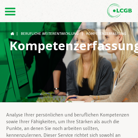
Kontakt
DE
FR
|
BERUFLICHE WEITERENTWICKLUNG
|
KOMPETENZERFASSUNG
Kompetenzerfassun
Der LCGB
Gewerkschaftsstrukturen
Unterstützung im Arbeitsalltag
Analyse Ihrer persönlichen und beruflichen Kompetenzen
sowie Ihrer Fähigkeiten, um Ihre Stärken als auch die
Punkte, an denen Sie noch arbeiten sollten,
Ihre Rechte
kennenzulernen. Dieser Service richtet sich sowohl an