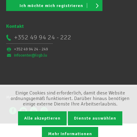
Ich möchte mich registrieren
Kontakt
+352 49 94 24 - 222
+352 49 94 24 - 249
infocenter@lcgb.lu
Einige Cookies sind erforderlich, damit diese Website
Mentions légales
Conditions générales
Cookie-Verwaltung
ordnungsgemäß funktioniert. Darüber hinaus benötigen
einige externe Dienste Ihre Arbeitserlaubnis.
Alle akzeptieren
Dienste auswählen
Mehr Informationen