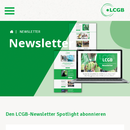
Kontakt
DE
FR
|
NEWSLETTER
Newsletter
Der LCGB
Gewerkschaftsstrukturen
Unterstützung im Arbeitsalltag
Den LCGB-Newsletter Spotlight abonnieren
Ihre Rechte
Geben
Sie