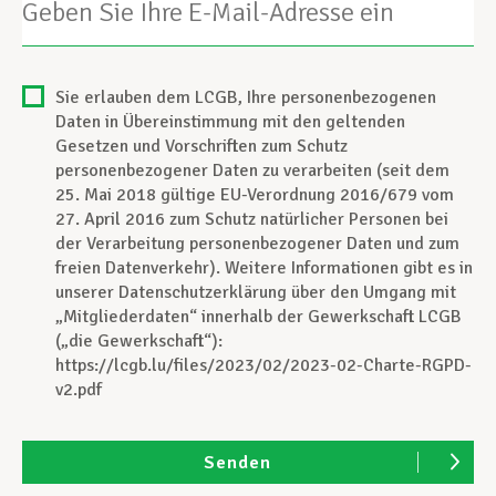
Ihre
E-
Unterstützung im Privatleben
Mail-
Adresse
Consent
Sie erlauben dem LCGB, Ihre personenbezogenen
ein
Daten in Übereinstimmung mit den geltenden
Berufliche Weiterentwicklung
Gesetzen und Vorschriften zum Schutz
personenbezogener Daten zu verarbeiten (seit dem
25. Mai 2018 gültige EU-Verordnung 2016/679 vom
27. April 2016 zum Schutz natürlicher Personen bei
Mitglied werden
der Verarbeitung personenbezogener Daten und zum
freien Datenverkehr). Weitere Informationen gibt es in
unserer Datenschutzerklärung über den Umgang mit
Aktuell
„Mitgliederdaten“ innerhalb der Gewerkschaft LCGB
(„die Gewerkschaft“):
https://lcgb.lu/files/2023/02/2023-02-Charte-RGPD-
v2.pdf
Senden