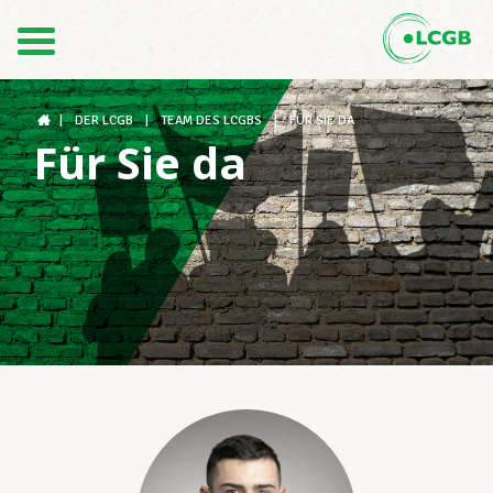
Kontakt
DE
FR
|
DER LCGB
|
TEAM DES LCGBS
|
FÜR SIE DA
Für Sie da
Der LCGB
Gewerkschaftsstrukturen
Unterstützung im Arbeitsalltag
Ihre Rechte