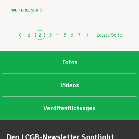
WEITERLESEN
1
2
3
4
5
6
7
Letzte Seite
Fotos
Videos
Veröffentlichungen
Den LCGB-Newsletter Spotlight