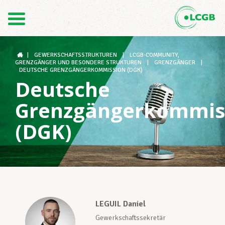
1
Kontakt
DE
FR
|
GEWERKSCHAFTSSTRUKTUREN
|
LCGB-COMMUNITY,
GRENZGÄNGER UND BESONDERE STRUKTUREN
|
GRENZGÄNGER
|
DEUTSCHE GRENZGÄNGERKOMMISSION (DGK)
Deutsche
Der LCGB
Grenzgängerkommis
(DGK)
Gewerkschaftsstrukturen
Unterstützung im Arbeitsalltag
LEGUIL Daniel
Ihre Rechte
Gewerkschaftssekretär