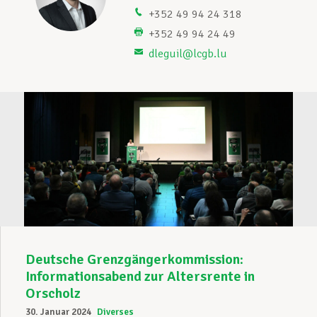
+352 49 94 24 318
Unterstützung im Privatleben
+352 49 94 24 49
dleguil@lcgb.lu
Berufliche Weiterentwicklung
Mitglied werden
Aktuell
Deutsche Grenzgängerkommission:
Informationsabend zur Altersrente in
Orscholz
30. Januar 2024
Diverses