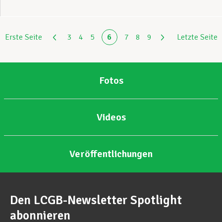
Erste Seite
3
4
5
6
7
8
9
Letzte Seite
Fotos
Videos
Veröffentlichungen
Den LCGB-Newsletter Spotlight
abonnieren