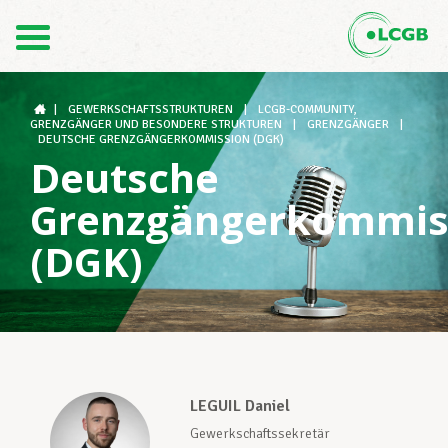
1
Kontakt
DE
FR
|
GEWERKSCHAFTSSTRUKTUREN
|
LCGB-COMMUNITY,
GRENZGÄNGER UND BESONDERE STRUKTUREN
|
GRENZGÄNGER
|
DEUTSCHE GRENZGÄNGERKOMMISSION (DGK)
Deutsche
Der LCGB
Grenzgängerkommis
(DGK)
Gewerkschaftsstrukturen
Unterstützung im Arbeitsalltag
LEGUIL Daniel
Ihre Rechte
Gewerkschaftssekretär