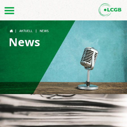
Kontakt
DE
FR
|
AKTUELL
|
NEWS
News
Der LCGB
Gewerkschaftsstrukturen
Unterstützung im Arbeitsalltag
Ihre Rechte