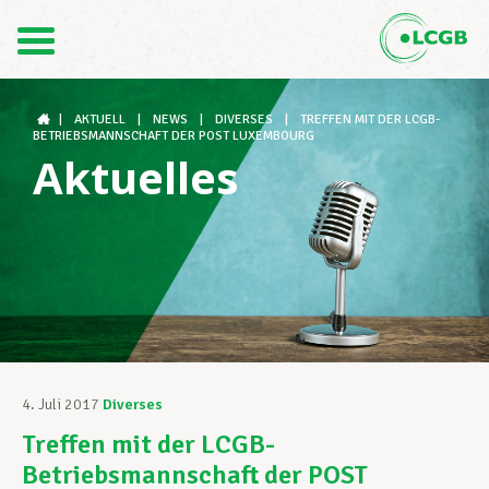
Kontakt
DE
FR
|
AKTUELL
|
NEWS
|
DIVERSES
|
TREFFEN MIT DER LCGB-
BETRIEBSMANNSCHAFT DER POST LUXEMBOURG
Aktuelles
Der LCGB
Gewerkschaftsstrukturen
Unterstützung im Arbeitsalltag
4. Juli 2017
Diverses
Treffen mit der LCGB-
Ihre Rechte
Betriebsmannschaft der POST