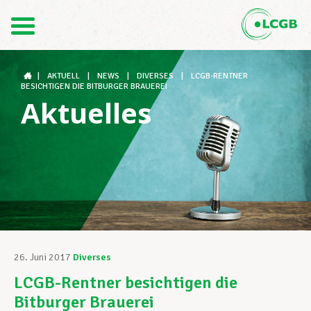
Kontakt
DE
FR
|
AKTUELL
|
NEWS
|
DIVERSES
|
LCGB-RENTNER
BESICHTIGEN DIE BITBURGER BRAUEREI
Aktuelles
Der LCGB
Gewerkschaftsstrukturen
Unterstützung im Arbeitsalltag
26. Juni 2017
Diverses
LCGB-Rentner besichtigen die
Ihre Rechte
Bitburger Brauerei