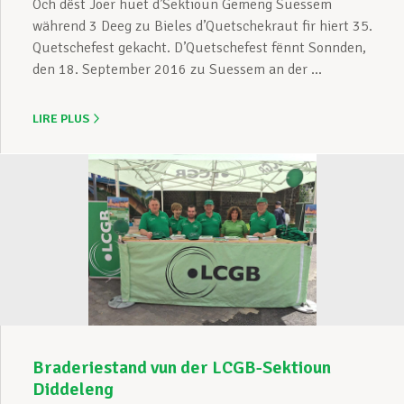
Och dëst Joer huet d’Sektioun Gemeng Suessem
während 3 Deeg zu Bieles d’Quetschekraut fir hiert 35.
Quetschefest gekacht. D’Quetschefest fënnt Sonnden,
den 18. September 2016 zu Suessem an der ...
LIRE PLUS
Braderiestand vun der LCGB-Sektioun
Diddeleng