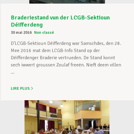
Braderiestand vun der LCGB-Sektioun
Déifferdeng
30 mai 2016
Non classé
D’LCGB-Sektioun Déifferdeng war Samschdes, den 28.
Mee 2016 mat dem LCGB-Info Stand op der
Déifferdenger Braderie vertrueden. De Stand konnt
sech iwwert groussen Zoulaf freeën. Nieft deem villen
...
LIRE PLUS