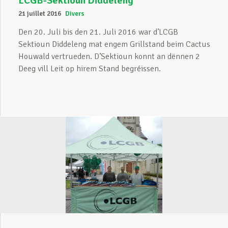
LCGB-Sektioun Diddeleng
21 juillet 2016
Divers
Den 20. Juli bis den 21. Juli 2016 war d’LCGB
Sektioun Diddeleng mat engem Grillstand beim Cactus
Houwald vertrueden. D’Sektioun konnt an dënnen 2
Deeg vill Leit op hirem Stand begréissen.