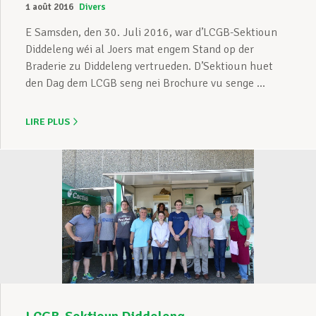
1 août 2016
Divers
E Samsden, den 30. Juli 2016, war d’LCGB-Sektioun
Diddeleng wéi al Joers mat engem Stand op der
Braderie zu Diddeleng vertrueden. D’Sektioun huet
den Dag dem LCGB seng nei Brochure vu senge ...
LIRE PLUS