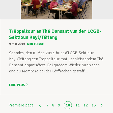
Trëppeltour an Thé Dansant vun der LCGB-
Sektioun Kayl/Téiteng
9 mai 2016
Non classé
Sonndes, den 8. Mee 2016 huet d’LCGB-Sektioun
Kayl/Téiteng een Trëppeltour mat uschléissendem Thé
Dansant organiséiert. Bei guddem Wieder hunn sech
eng 30 Membere bei der Léiffrächen getraff ...
LIRE PLUS
Première page
7
8
9
10
11
12
13