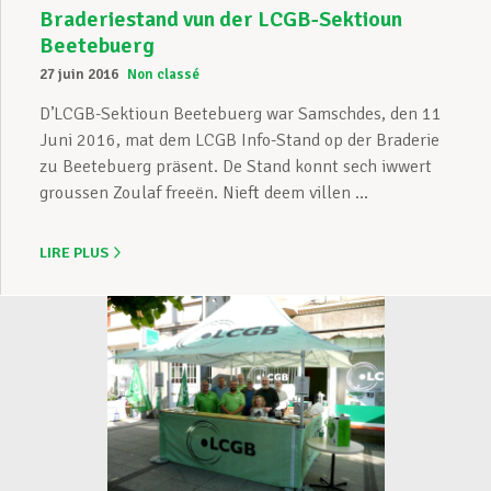
Braderiestand vun der LCGB-Sektioun
Beetebuerg
27 juin 2016
Non classé
D’LCGB-Sektioun Beetebuerg war Samschdes, den 11
Juni 2016, mat dem LCGB Info-Stand op der Braderie
zu Beetebuerg präsent. De Stand konnt sech iwwert
groussen Zoulaf freeën. Nieft deem villen ...
LIRE PLUS