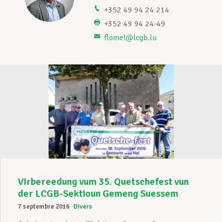
+352 49 94 24 214
Assistance en vie privée
+352 49 94 24-49
flomel@lcgb.lu
Développement professionnel
Devenir Membre
Actualités
Virbereedung vum 35. Quetschefest vun
der LCGB-Sektioun Gemeng Suessem
7 septembre 2016
Divers