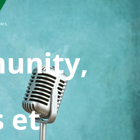
ÈRES
unity,
 et