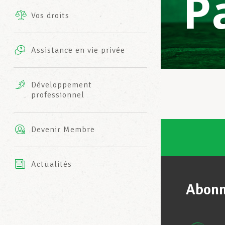
P
Vos droits
Prestations complémentaires
Charte
Photos
Assistance en vie privée
Harmonie Mutuelle
Bureaux INFO-CENTER
Vidéos
Développement
professionnel
Assurance AXA
L’équipe LCGB
Devenir Membre
Actualités
Abonn