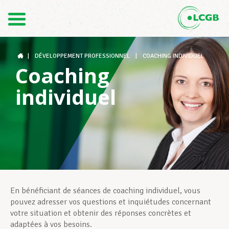
Contact
FR
DE
|
DÉVELOPPEMENT PROFESSIONNEL
|
COACHING INDIVIDUEL
Coaching
individuel
Le LCGB
Structures syndicales
Assistance au Travail
En bénéficiant de séances de coaching individuel, vous
pouvez adresser vos questions et inquiétudes concernant
votre situation et obtenir des réponses concrètes et
Vos droits
adaptées à vos besoins.