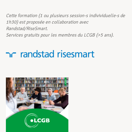
Assistance en vie privée
Cette formation (1 ou plusieurs session-s indivividuelle-s de
1h30) est proposée en collaboration avec
Randstad/RiseSmart.
Services gratuits pour les membres du LCGB (>5 ans).
Développement professionnel
Devenir Membre
Actualités