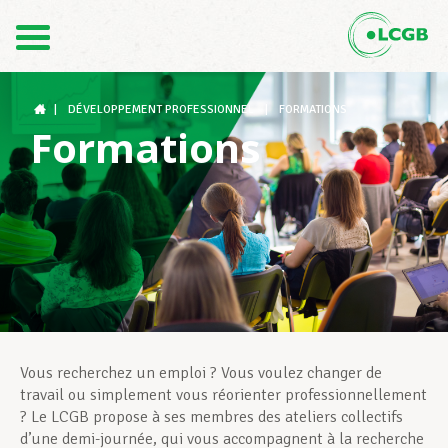
Contact
FR
DE
|
DÉVELOPPEMENT PROFESSIONNEL
|
FORMATIONS
Formations
Le LCGB
Structures syndicales
Assistance au Travail
Vous recherchez un emploi ? Vous voulez changer de
travail ou simplement vous réorienter professionnellement
? Le LCGB propose à ses membres des ateliers collectifs
Vos droits
d’une demi-journée, qui vous accompagnent à la recherche