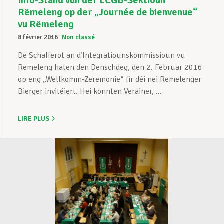
Info-Stand vun der LCGB-Sektioun
Rëmeleng op der „Journée de bienvenue“
vu Rëmeleng
8 février 2016
Non classé
De Schäfferot an d’Integratiounskommissioun vu
Rëmeleng haten den Dënschdeg, den 2. Februar 2016
op eng „Wëllkomm-Zeremonie“ fir déi nei Rëmelenger
Bierger invitéiert. Hei konnten Veräiner, ...
LIRE PLUS