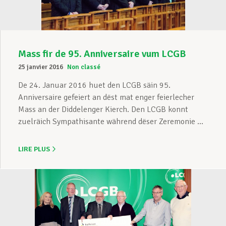
Mass fir de 95. Anniversaire vum LCGB
25 janvier 2016
Non classé
De 24. Januar 2016 huet den LCGB säin 95.
Anniversaire gefeiert an dëst mat enger feierlecher
Mass an der Diddelenger Kierch. Den LCGB konnt
zuelräich Sympathisante während dëser Zeremonie ...
LIRE PLUS