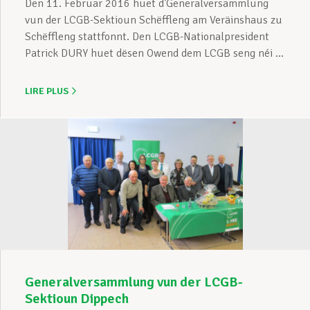
Den 11. Februar 2016 huet d’Generalversammlung
vun der LCGB-Sektioun Schëffleng am Veräinshaus zu
Schëffleng stattfonnt. Den LCGB-Nationalpresident
Patrick DURY huet dësen Owend dem LCGB seng néi ...
LIRE PLUS
Generalversammlung vun der LCGB-
Sektioun Dippech