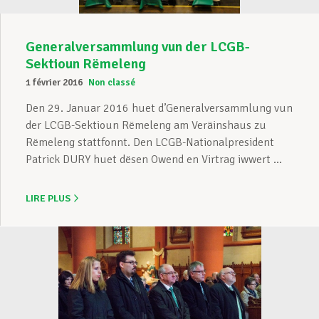
Generalversammlung vun der LCGB-
Sektioun Rëmeleng
1 février 2016
Non classé
Den 29. Januar 2016 huet d’Generalversammlung vun
der LCGB-Sektioun Rëmeleng am Veräinshaus zu
Rëmeleng stattfonnt. Den LCGB-Nationalpresident
Patrick DURY huet dësen Owend en Virtrag iwwert ...
LIRE PLUS