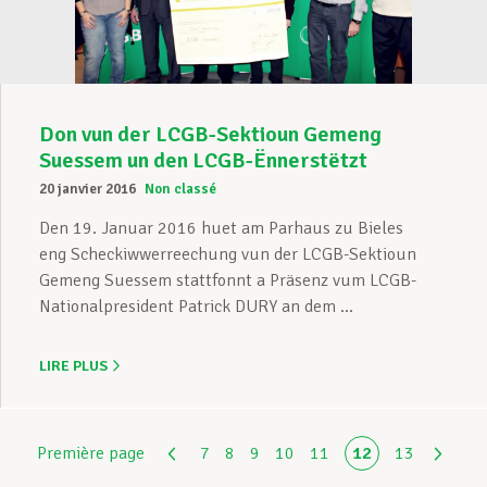
Don vun der LCGB-Sektioun Gemeng
Suessem un den LCGB-Ënnerstëtzt
20 janvier 2016
Non classé
Den 19. Januar 2016 huet am Parhaus zu Bieles
eng Scheckiwwerreechung vun der LCGB-Sektioun
Gemeng Suessem stattfonnt a Präsenz vum LCGB-
Nationalpresident Patrick DURY an dem ...
LIRE PLUS
Première page
7
8
9
10
11
12
13