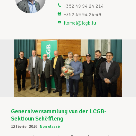
+352 49 94 24 214
Assistance en vie privée
+352 49 94 24-49
flomel@lcgb.lu
Développement professionnel
Devenir Membre
Actualités
Generalversammlung vun der LCGB-
Sektioun Schëffleng
12 février 2016
Non classé