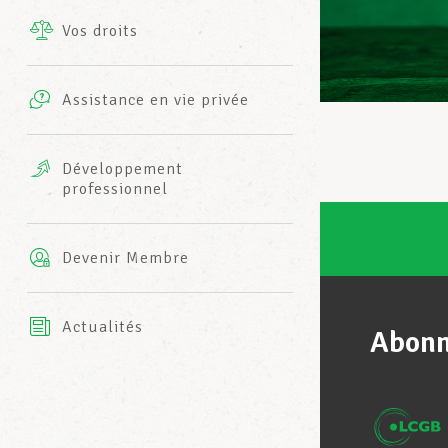
Vos droits
Prestations complémentaires
Charte
Photos
Assistance en vie privée
Harmonie Mutuelle
Bureaux INFO-CENTER
Vidéos
Développement
professionnel
Assurance AXA
L’équipe LCGB
Devenir Membre
Actualités
Abonn