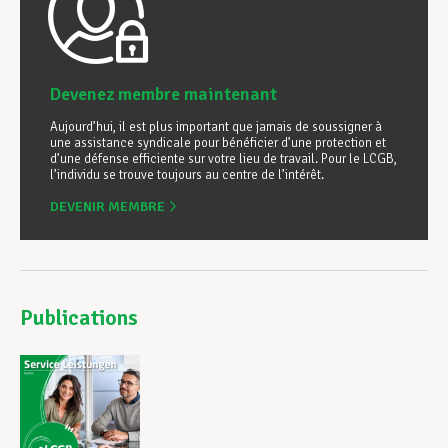
Devenez membre maintenant
Aujourd’hui, il est plus important que jamais de soussigner à
une assistance syndicale pour bénéficier d’une protection et
d’une défense efficiente sur votre lieu de travail. Pour le LCGB,
l’individu se trouve toujours au centre de l’intérêt.
DEVENIR MEMBRE
Publications