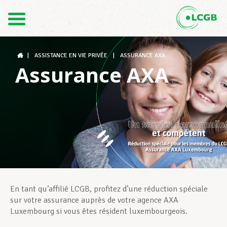
Contact
FR
DE
|
ASSISTANCE EN VIE PRIVÉE
|
ASSURANCE AXA
Assurance AXA
Le LCGB
Structures syndicales
Assistance au Travail
En tant qu’affilié LCGB, profitez d’une réduction spéciale
sur votre assurance auprès de votre agence AXA
Luxembourg si vous êtes résident luxembourgeois.
Vos droits