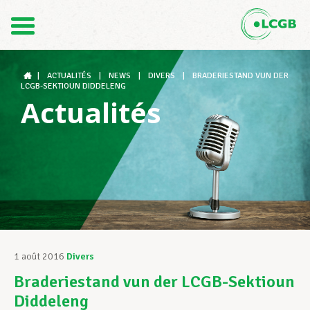
Contact
FR
DE
|
ACTUALITÉS
|
NEWS
|
DIVERS
|
BRADERIESTAND VUN DER
LCGB-SEKTIOUN DIDDELENG
Actualités
Le LCGB
Structures syndicales
Assistance au Travail
1 août 2016
Divers
Braderiestand vun der LCGB-Sektioun
Vos droits
Diddeleng