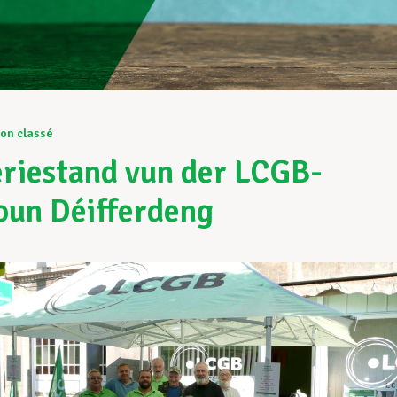
on classé
riestand vun der LCGB-
oun Déifferdeng