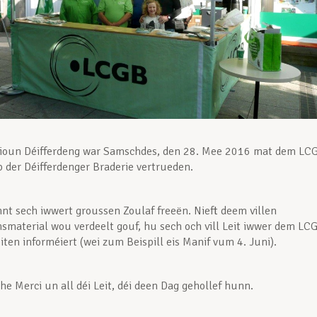
ioun Déifferdeng war Samschdes, den 28. Mee 2016 mat dem LC
p der Déifferdenger Braderie vertrueden.
nt sech iwwert groussen Zoulaf freeën. Nieft deem villen
smaterial wou verdeelt gouf, hu sech och vill Leit iwwer dem LC
iten informéiert (wei zum Beispill eis Manif vum 4. Juni).
he Merci un all déi Leit, déi deen Dag gehollef hunn.