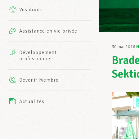
Vos droits
Prestations complémentaires
Charte
Photos
Assistance en vie privée
Harmonie Mutuelle
Bureaux INFO-CENTER
30 mai 2016
N
Vidéos
Développement
Brade
professionnel
Assurance AXA
L’équipe LCGB
Sekti
Devenir Membre
Actualités