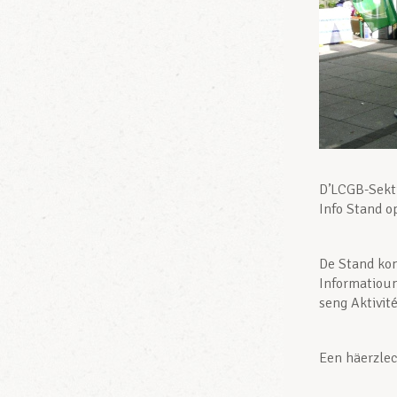
D’LCGB-Sekt
Info Stand o
De Stand kon
Informatioun
seng Aktivité
Een häerzlec