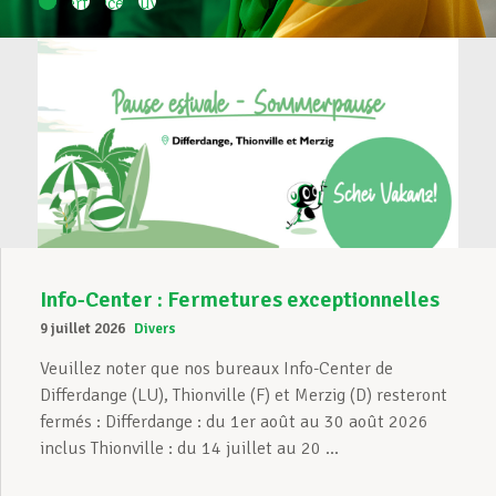
Réouverture
Ouverture
Service
Découvre
Info-
Info-
Senior
«
Center
Center
Plus
TonLCGB
Assistance en vie privée
Wasserbillig
Clervaux
–
»
Conseils
pour
les
Développement professionnel
seniors
Devenir Membre
Info-Center : Fermetures exceptionnelles
Actualités
9 juillet 2026
Divers
Veuillez noter que nos bureaux Info-Center de
Differdange (LU), Thionville (F) et Merzig (D) resteront
fermés : Differdange : du 1er août au 30 août 2026
inclus Thionville : du 14 juillet au 20 ...