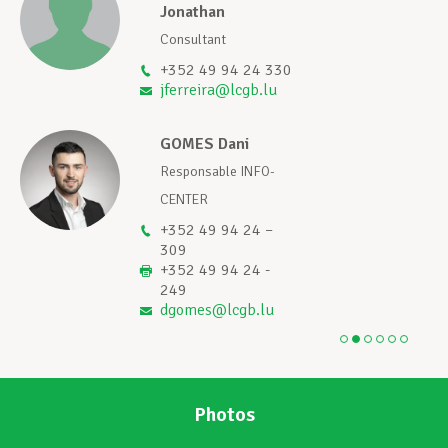
Jonathan
Consultant
+352 49 94 24 330
jferreira@lcgb.lu
GOMES Dani
Responsable INFO-
CENTER
+352 49 94 24 –
309
+352 49 94 24 -
249
dgomes@lcgb.lu
1
2
3
4
5
6
Photos