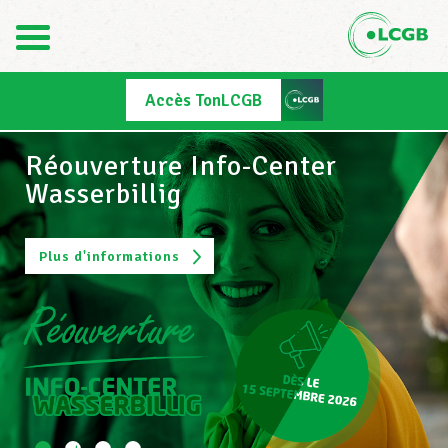
Contact
FR
Accès TonLCGB
DE
Ouverture Info-Center
Le LCGB
Clervaux
Plus d'informations
Structures syndicales
Assistance au Travail
Vos droits