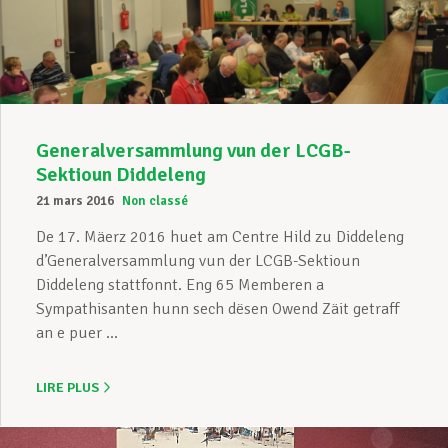
Assistance en vie privée
Développement professionnel
Generalversammlung vun der LCGB-
Sektioun Diddeleng
21 mars 2016
Non classé
Devenir Membre
De 17. Mäerz 2016 huet am Centre Hild zu Diddeleng
d’Generalversammlung vun der LCGB-Sektioun
Diddeleng stattfonnt. Eng 65 Memberen a
Actualités
Sympathisanten hunn sech dësen Owend Zäit getraff
an e puer ...
LIRE PLUS