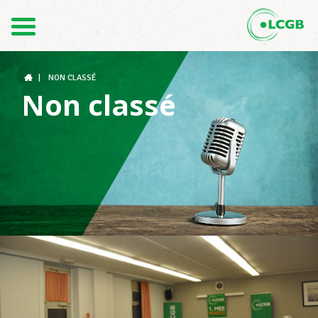
Contact
FR
DE
|
NON CLASSÉ
Non classé
Le LCGB
Structures syndicales
Assistance au Travail
Vos droits