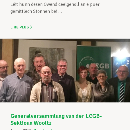
Léit hunn dësen Owend deelgeholl an e puer
gemittlech Stonnen bei ...
LIRE PLUS
Generalversammlung vun der LCGB-
Sektioun Wooltz