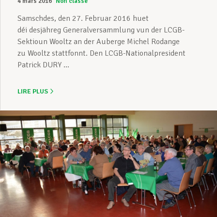
4 mars 2016
Non classé
Samschdes, den 27. Februar 2016 huet
déi desjähreg Generalversammlung vun der LCGB-
Sektioun Wooltz an der Auberge Michel Rodange
zu Wooltz stattfonnt. Den LCGB-Nationalpresident
Patrick DURY ...
LIRE PLUS