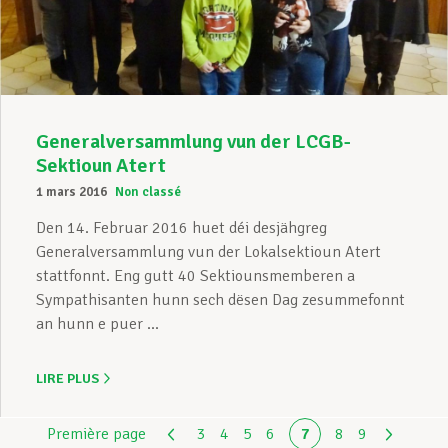
Generalversammlung vun der LCGB-
Sektioun Atert
1 mars 2016
Non classé
Den 14. Februar 2016 huet déi desjähgreg
Generalversammlung vun der Lokalsektioun Atert
stattfonnt. Eng gutt 40 Sektiounsmemberen a
Sympathisanten hunn sech dësen Dag zesummefonnt
an hunn e puer ...
LIRE PLUS
Première page
3
4
5
6
7
8
9