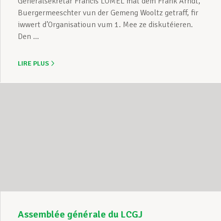
Generalsekretär Francis LOMEL mat dem Fränk Arndt,
Buergermeeschter vun der Gemeng Wooltz getraff, fir
iwwert d’Organisatioun vum 1. Mee ze diskutéieren.
Den ...
LIRE PLUS
Assemblée générale du LCGJ