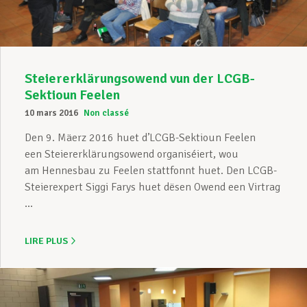
Steiererklärungsowend vun der LCGB-
Sektioun Feelen
10 mars 2016
Non classé
Den 9. Mäerz 2016 huet d’LCGB-Sektioun Feelen
een Steiererklärungsowend organiséiert, wou
am Hennesbau zu Feelen stattfonnt huet. Den LCGB-
Steierexpert Siggi Farys huet dësen Owend een Virtrag
...
LIRE PLUS