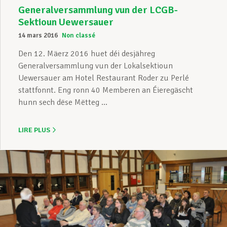
Generalversammlung vun der LCGB-
Sektioun Uewersauer
14 mars 2016
Non classé
Den 12. Mäerz 2016 huet déi desjähreg
Generalversammlung vun der Lokalsektioun
Uewersauer am Hotel Restaurant Roder zu Perlé
stattfonnt. Eng ronn 40 Memberen an Éieregäscht
hunn sech dëse Mëtteg ...
LIRE PLUS