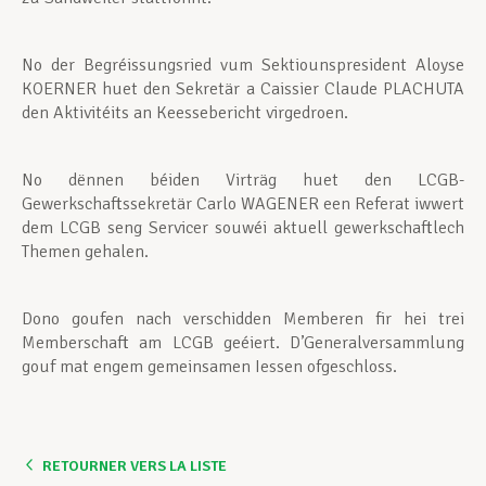
No der Begréissungsried vum Sektiounspresident Aloyse
KOERNER huet den Sekretär a Caissier Claude PLACHUTA
den Aktivitéits an Keessebericht virgedroen.
No dënnen béiden Virträg huet den LCGB-
Gewerkschaftssekretär Carlo WAGENER een Referat iwwert
dem LCGB seng Servicer souwéi aktuell gewerkschaftlech
Themen gehalen.
Dono goufen nach verschidden Memberen fir hei trei
Memberschaft am LCGB geéiert. D’Generalversammlung
gouf mat engem gemeinsamen Iessen ofgeschloss.
RETOURNER VERS LA LISTE