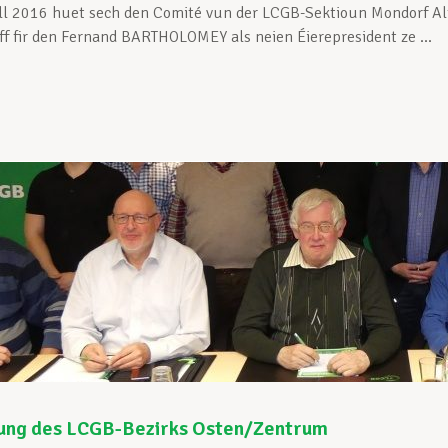
ll 2016 huet sech den Comité vun der LCGB-Sektioun Mondorf A
ff fir den Fernand BARTHOLOMEY als neien Éierepresident ze ...
ng des LCGB-Bezirks Osten/Zentrum