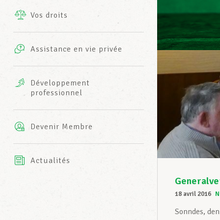
Vos droits
Prestations complémentaires
Charte
Photos
Assistance en vie privée
Harmonie Mutuelle
Bureaux INFO-CENTER
Vidéos
Développement
professionnel
Assurance AXA
L’équipe LCGB
Devenir Membre
Actualités
Generalve
18 avril 2016
N
Sonndes, den