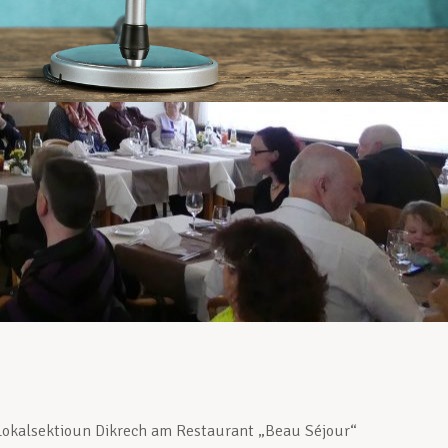
okalsektioun Dikrech am Restaurant „Beau Séjour“