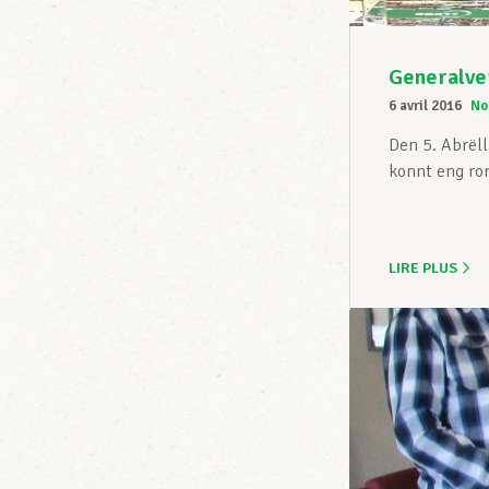
Generalve
6 avril 2016
No
Den 5. Abrël
konnt eng ro
LIRE PLUS