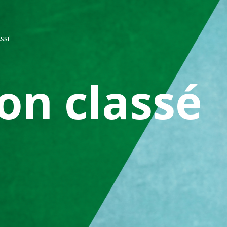
ASSÉ
on classé