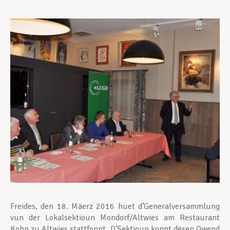
Assistance en vie privée
Développement professionnel
Devenir Membre
Actualités
Freides, den 18. Mäerz 2016 huet d’Generalversammlung
vun der Lokalsektioun Mondorf/Altwies am Restaurant
Kohn zu Altwies stattfonnt. D’Sektioun konnt dësen Owend