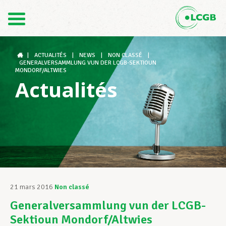
Contact
FR
DE
|
ACTUALITÉS
|
NEWS
|
NON CLASSÉ
|
GENERALVERSAMMLUNG VUN DER LCGB-SEKTIOUN
MONDORF/ALTWIES
Actualités
Le LCGB
Structures syndicales
Assistance au Travail
21 mars 2016
Non classé
Generalversammlung vun der LCGB-
Vos droits
Sektioun Mondorf/Altwies