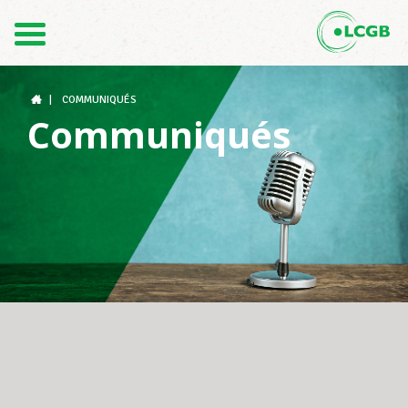
Contact
FR
DE
|
COMMUNIQUÉS
Communiqués
Le LCGB
Structures syndicales
Assistance au Travail
Vos droits