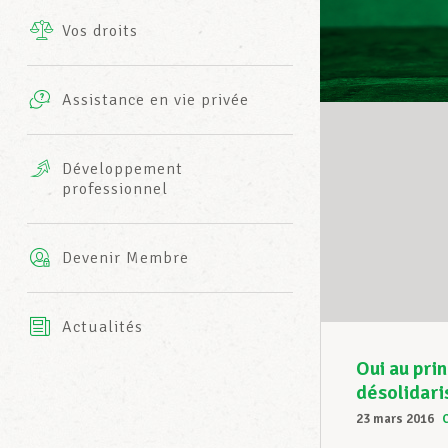
Vos droits
Prestations complémentaires
Charte
Photos
Assistance en vie privée
Harmonie Mutuelle
Bureaux INFO-CENTER
Vidéos
Développement
professionnel
Assurance AXA
L’équipe LCGB
Devenir Membre
Actualités
Oui au pri
désolidari
23 mars 2016