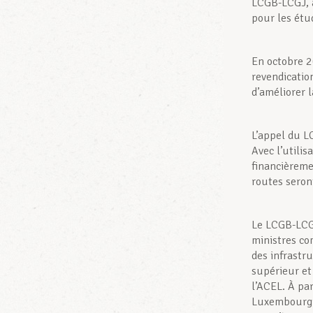
LCGB-LCGJ, a
pour les étu
En octobre 2
revendicatio
d’améliorer l
L’appel du 
Avec l’utilis
financièremen
routes seron
Le LCGB-LCGJ 
ministres c
des infrastr
supérieur et
l’ACEL. À pa
Luxembourg p