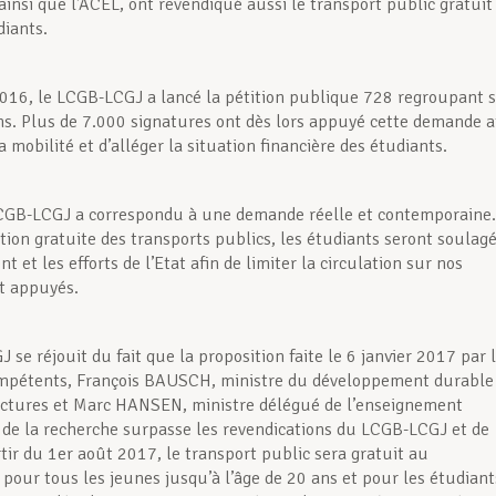
insi que l’ACEL, ont revendiqué aussi le transport public gratuit
diants.
016, le LCGB-LCGJ a lancé la pétition publique 728 regroupant 
ns. Plus de 7.000 signatures ont dès lors appuyé cette demande a
a mobilité et d’alléger la situation financière des étudiants.
LCGB-LCGJ a correspondu à une demande réelle et contemporaine.
ation gratuite des transports publics, les étudiants seront soulag
t et les efforts de l’Etat afin de limiter la circulation sur nos
t appuyés.
se réjouit du fait que la proposition faite le 6 janvier 2017 par 
ompétents, François BAUSCH, ministre du développement durable
uctures et Marc HANSEN, ministre délégué de l’enseignement
 de la recherche surpasse les revendications du LCGB-LCGJ et de
rtir du 1er août 2017, le transport public sera gratuit au
our tous les jeunes jusqu’à l’âge de 20 ans et pour les étudiant