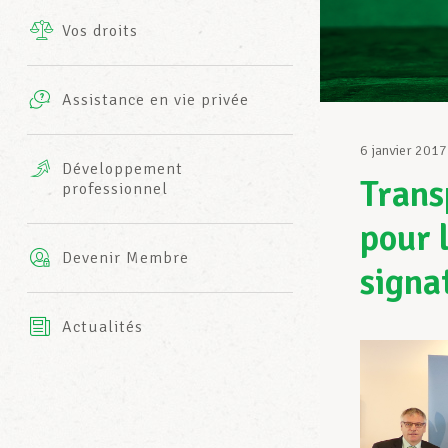
Vos droits
Prestations complémentaires
Charte
Photos
Assistance en vie privée
Harmonie Mutuelle
Bureaux INFO-CENTER
6 janvier 2017
Vidéos
Développement
Trans
professionnel
Assurance AXA
L’équipe LCGB
pour 
Devenir Membre
signa
Actualités