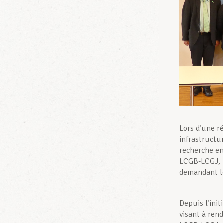
Lors d’une r
infrastructu
recherche en
LCGB-LCGJ, l
demandant le
Depuis l’ini
visant à ren