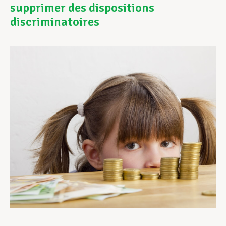
supprimer des dispositions
discriminatoires
Assistance en vie privée
Développement professionnel
Devenir Membre
Actualités