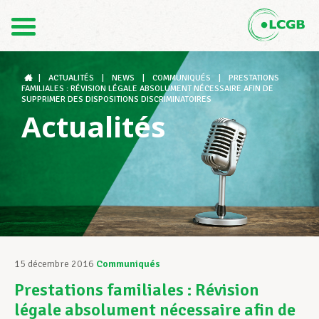
Contact
FR
DE
|
ACTUALITÉS
|
NEWS
|
COMMUNIQUÉS
|
PRESTATIONS
FAMILIALES : RÉVISION LÉGALE ABSOLUMENT NÉCESSAIRE AFIN DE
SUPPRIMER DES DISPOSITIONS DISCRIMINATOIRES
Actualités
Le LCGB
Structures syndicales
Assistance au Travail
15 décembre 2016
Communiqués
Prestations familiales : Révision
Vos droits
légale absolument nécessaire afin de