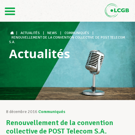
Contact
FR
DE
|
ACTUALITÉS
|
NEWS
|
COMMUNIQUÉS
|
RENOUVELLEMENT DE LA CONVENTION COLLECTIVE DE POST TELECOM
S.A.
Actualités
Le LCGB
Structures syndicales
Assistance au Travail
8 décembre 2016
Communiqués
Renouvellement de la convention
Vos droits
collective de POST Telecom S.A.