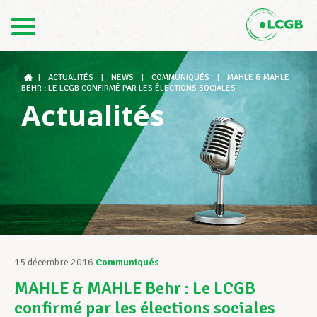
Contact
FR
DE
|
ACTUALITÉS
|
NEWS
|
COMMUNIQUÉS
|
MAHLE & MAHLE
BEHR : LE LCGB CONFIRMÉ PAR LES ÉLECTIONS SOCIALES
Actualités
Le LCGB
Structures syndicales
Assistance au Travail
15 décembre 2016
Communiqués
MAHLE & MAHLE Behr : Le LCGB
Vos droits
confirmé par les élections sociales