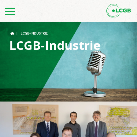
Kontakt
DE
FR
|
LCGB-INDUSTRIE
LCGB-Industrie
Der LCGB
Gewerkschaftsstrukturen
Unterstützung im Arbeitsalltag
Ihre Rechte