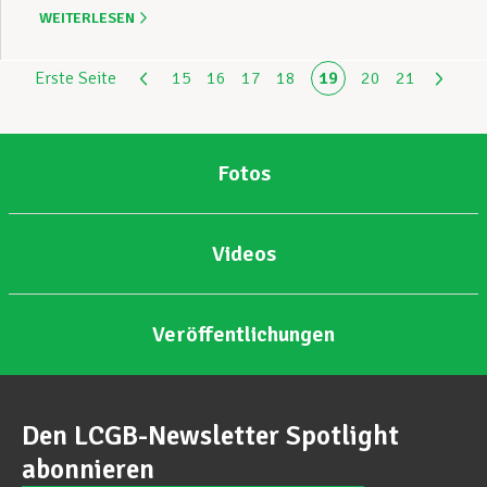
WEITERLESEN
Erste Seite
15
16
17
18
19
20
21
Fotos
Videos
Veröffentlichungen
Den LCGB-Newsletter Spotlight
abonnieren