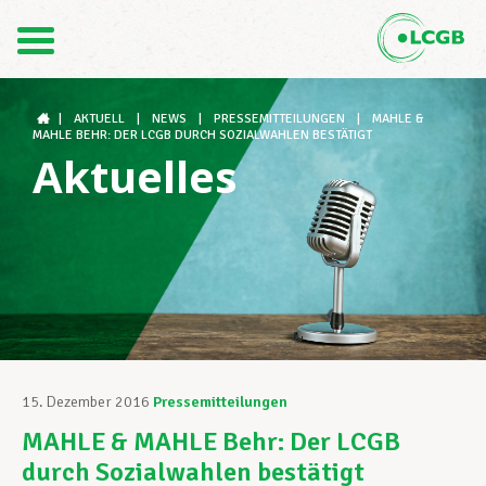
Kontakt
DE
FR
|
AKTUELL
|
NEWS
|
PRESSEMITTEILUNGEN
|
MAHLE &
MAHLE BEHR: DER LCGB DURCH SOZIALWAHLEN BESTÄTIGT
Aktuelles
Der LCGB
Gewerkschaftsstrukturen
Unterstützung im Arbeitsalltag
15. Dezember 2016
Pressemitteilungen
MAHLE & MAHLE Behr: Der LCGB
Ihre Rechte
durch Sozialwahlen bestätigt