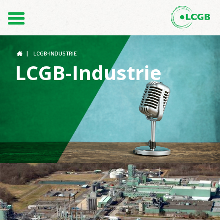
Kontakt
DE
FR
|
LCGB-INDUSTRIE
LCGB-Industrie
Der LCGB
Gewerkschaftsstrukturen
Unterstützung im Arbeitsalltag
Ihre Rechte