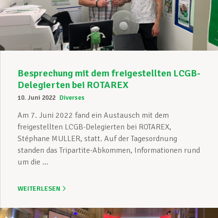
Unterstützung im Privatleben
Berufliche Weiterentwicklung
Besprechung mit dem freigestellten LCGB-
Delegierten bei ROTAREX
10. Juni 2022
Diverses
Mitglied werden
Am 7. Juni 2022 fand ein Austausch mit dem
freigestellten LCGB-Delegierten bei ROTAREX,
Stéphane MULLER, statt. Auf der Tagesordnung
Aktuell
standen das Tripartite-Abkommen, Informationen rund
um die ...
WEITERLESEN