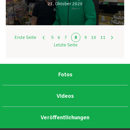
21. Oktober 2020
Erste Seite
5
6
7
8
9
10
11
Letzte Seite
Fotos
Videos
Veröffentlichungen