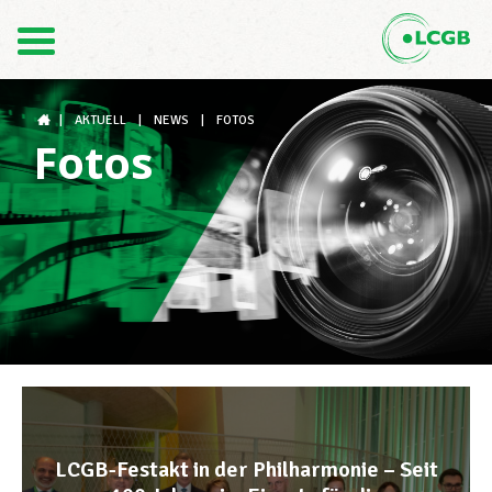
Kontakt
DE
FR
|
AKTUELL
|
NEWS
|
FOTOS
Fotos
Der LCGB
Gewerkschaftsstrukturen
Unterstützung im Arbeitsalltag
Ihre Rechte
LCGB-Festakt in der Philharmonie – Seit