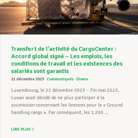
Assistance en vie privée
Développement professionnel
Transfert de l’activité du CargoCenter :
Accord global signé – Les emplois, les
conditions de travail et les existences des
Devenir Membre
salariés sont garantis
21 décembre 2023
Communiqués
Divers
Actualités
Luxembourg, le 22 décembre 2023 – Fin mai 2023,
Luxair avait décidé de ne plus participer à la
soumission concernant les licences pour le « Ground
handling cargo ». Par conséquent, les 1.200 ...
LIRE PLUS