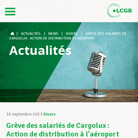
Contact
FR
DE
|
ACTUALITÉS
|
NEWS
|
DIVERS
|
GRÈVE DES SALARIÉS DE
CARGOLUX : ACTION DE DISTRIBUTION À L’AÉROPORT
Actualités
Le LCGB
Structures syndicales
Assistance au Travail
16 septembre 2023
Divers
Grève des salariés de Cargolux :
Vos droits
Action de distribution à l’aéroport