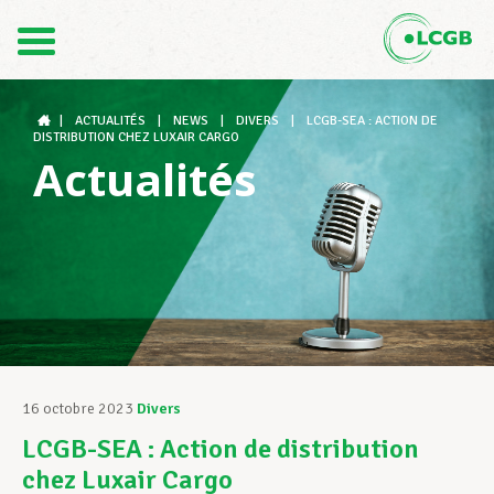
Contact
FR
DE
|
ACTUALITÉS
|
NEWS
|
DIVERS
|
LCGB-SEA : ACTION DE
DISTRIBUTION CHEZ LUXAIR CARGO
Actualités
Le LCGB
Structures syndicales
Assistance au Travail
16 octobre 2023
Divers
LCGB-SEA : Action de distribution
Vos droits
chez Luxair Cargo