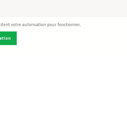
itent votre autorisation pour fonctionner.
ation
Publications
B
Je veux m'inscrire