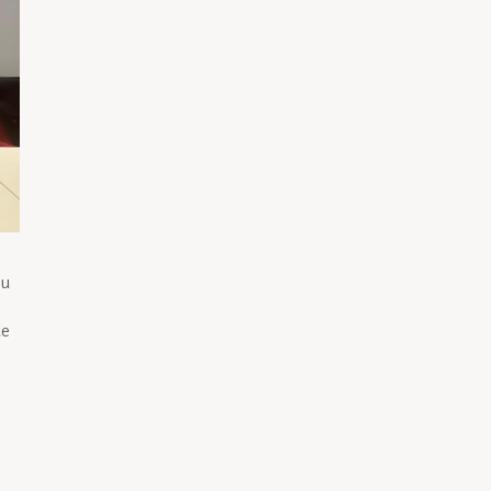
lu
de