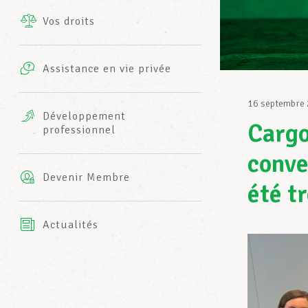
Vos droits
Prestations complémentaires
Charte
Photos
Assistance en vie privée
Harmonie Mutuelle
Bureaux INFO-CENTER
16 septembre
Vidéos
Développement
Cargo
professionnel
Assurance AXA
L’équipe LCGB
conve
Devenir Membre
été t
Actualités