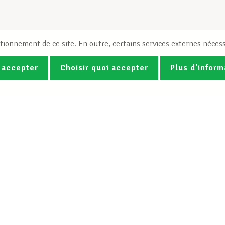
tionnement de ce site. En outre, certains services externes nécess
 accepter
Choisir quoi accepter
Plus d'inform
Photos
Vidéos
ez la newsletter Spotlight du LCG