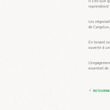
Il s’en suit 
reprendront l
Les négociat
de Cargolux,
En tenant com
ouverte à un
L’engagement
essentiel de
RETOURNER