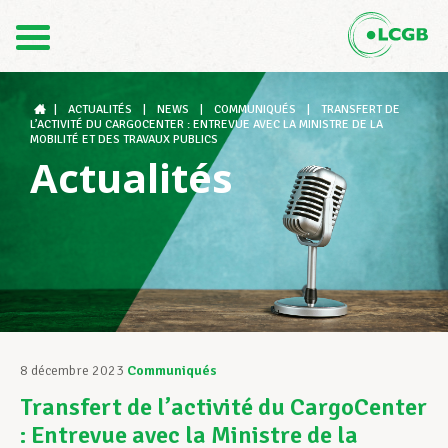
Contact
FR
DE
|
ACTUALITÉS
|
NEWS
|
COMMUNIQUÉS
|
TRANSFERT DE
L’ACTIVITÉ DU CARGOCENTER : ENTREVUE AVEC LA MINISTRE DE LA
MOBILITÉ ET DES TRAVAUX PUBLICS
Actualités
Le LCGB
Structures syndicales
Assistance au Travail
8 décembre 2023
Communiqués
Transfert de l’activité du CargoCenter
Vos droits
: Entrevue avec la Ministre de la