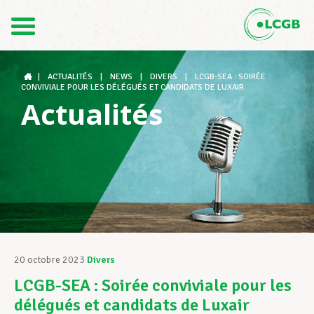
Contact
FR
DE
|
ACTUALITÉS
|
NEWS
|
DIVERS
|
LCGB-SEA : SOIRÉE
CONVIVIALE POUR LES DÉLÉGUÉS ET CANDIDATS DE LUXAIR
Actualités
Le LCGB
Structures syndicales
Assistance au Travail
20 octobre 2023
Divers
LCGB-SEA : Soirée conviviale pour les
Vos droits
délégués et candidats de Luxair