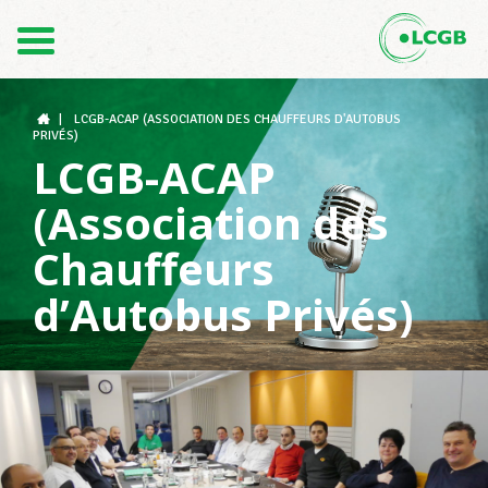
Contact
FR
DE
|
LCGB-ACAP (ASSOCIATION DES CHAUFFEURS D'AUTOBUS
PRIVÉS)
LCGB-ACAP
Le LCGB
(Association des
Chauffeurs
Structures syndicales
d’Autobus Privés)
Assistance au Travail
Vos droits