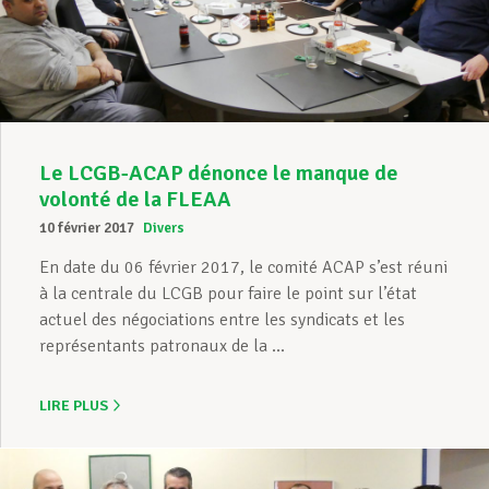
Assistance en vie privée
Développement professionnel
Le LCGB-ACAP dénonce le manque de
volonté de la FLEAA
Devenir Membre
10 février 2017
Divers
En date du 06 février 2017, le comité ACAP s’est réuni
à la centrale du LCGB pour faire le point sur l’état
Actualités
actuel des négociations entre les syndicats et les
représentants patronaux de la ...
LIRE PLUS