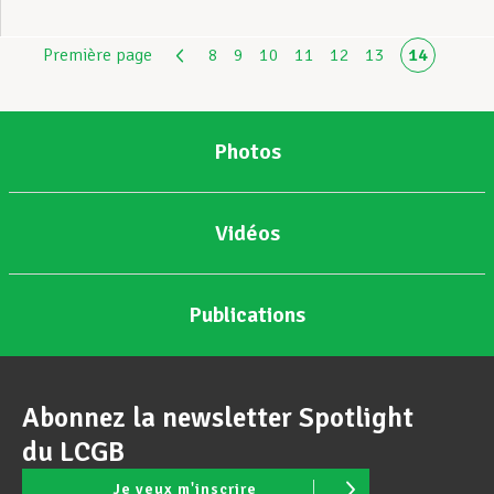
Première page
8
9
10
11
12
13
14
Photos
Vidéos
Publications
Abonnez la newsletter Spotlight
du LCGB
Je veux m'inscrire