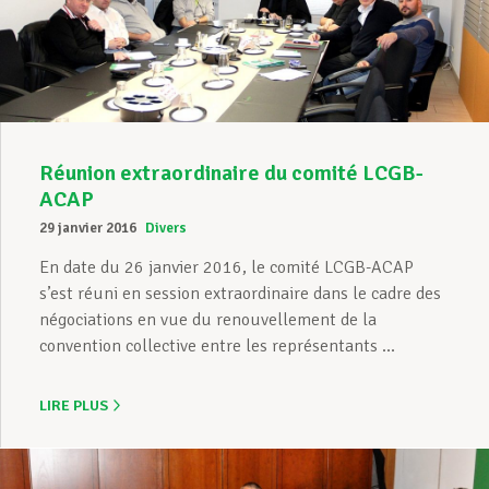
Assistance en vie privée
Développement professionnel
Réunion extraordinaire du comité LCGB-
ACAP
Devenir Membre
29 janvier 2016
Divers
En date du 26 janvier 2016, le comité LCGB-ACAP
s’est réuni en session extraordinaire dans le cadre des
Actualités
négociations en vue du renouvellement de la
convention collective entre les représentants ...
LIRE PLUS