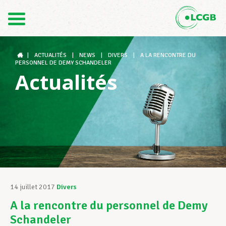
Contact
FR
DE
|
ACTUALITÉS
|
NEWS
|
DIVERS
|
A LA RENCONTRE DU
PERSONNEL DE DEMY SCHANDELER
Actualités
Le LCGB
Structures syndicales
Assistance au Travail
14 juillet 2017
Divers
A la rencontre du personnel de Demy
Vos droits
Schandeler