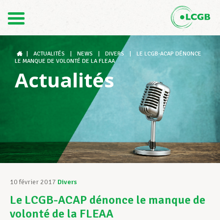
Contact
FR
DE
|
ACTUALITÉS
|
NEWS
|
DIVERS
|
LE LCGB-ACAP DÉNONCE
LE MANQUE DE VOLONTÉ DE LA FLEAA
Actualités
Le LCGB
Structures syndicales
Assistance au Travail
10 février 2017
Divers
Le LCGB-ACAP dénonce le manque de
Vos droits
volonté de la FLEAA