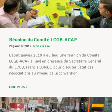
Assistance en vie privée
Développement professionnel
Réunion du Comité LCGB-ACAP
29 janvier 2019
Non classé
Devenir Membre
Début janvier 2019 a eu lieu une réunion du Comité
LCGB-ACAP à Kayl en présence du Secrétaire Général
du LCGB, Francis LOMEL, pour discuter l’état des
Actualités
négociations au niveau de la convention ...
LIRE PLUS