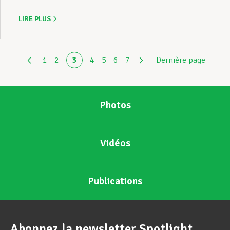
LIRE PLUS
1
2
3
4
5
6
7
Dernière page
Photos
Vidéos
Publications
Abonnez la newsletter Spotlight