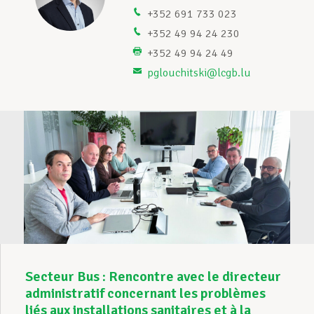
+352 691 733 023
Assistance en vie privée
+352 49 94 24 230
+352 49 94 24 49
lu
pglouchitski@lcgb.lu
Développement professionnel
Devenir Membre
Actualités
Secteur Bus : Rencontre avec le directeur
administratif concernant les problèmes
liés aux installations sanitaires et à la