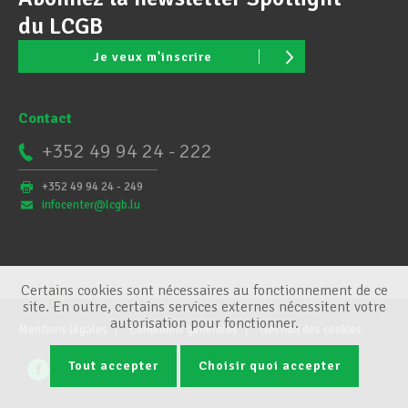
du LCGB
Je veux m'inscrire
Contact
+352 49 94 24 - 222
+352 49 94 24 - 249
infocenter@lcgb.lu
Certains cookies sont nécessaires au fonctionnement de ce
site. En outre, certains services externes nécessitent votre
autorisation pour fonctionner.
Mentions légales
Conditions générales
Gestion des cookies
Tout accepter
Choisir quoi accepter