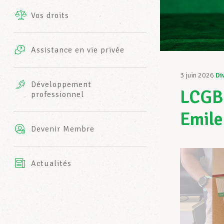
Vos droits
Prestations complémentaires
Charte
Photos
Assistance en vie privée
Harmonie Mutuelle
Bureaux INFO-CENTER
3 juin 2026
Di
Vidéos
Développement
LCGB-
professionnel
Assurance AXA
L’équipe LCGB
Emil
Devenir Membre
Actualités