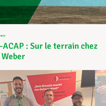
vers
ACAP : Sur le terrain chez
e Weber