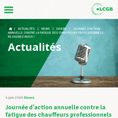
Contact
FR
DE
|
ACTUALITÉS
|
NEWS
|
DIVERS
|
JOURNÉE D’ACTION
ANNUELLE CONTRE LA FATIGUE DES CHAUFFEURS PROFESSIONNELS :
REJOIGNEZ-NOUS !
Actualités
Le LCGB
Structures syndicales
Assistance au Travail
4 juin 2026
Divers
Journée d’action annuelle contre la
Vos droits
fatigue des chauffeurs professionnels