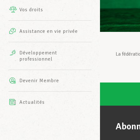
Vos droits
Prestations complémentaires
Charte
Photos
Assistance en vie privée
Harmonie Mutuelle
Bureaux INFO-CENTER
Vidéos
Développement
La fédérati
professionnel
Assurance AXA
L’équipe LCGB
Devenir Membre
Actualités
Abonn